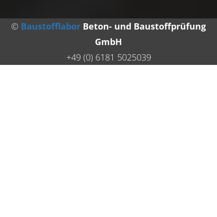
©
Baustofflabor
Beton- und Baustoffprüfung
GmbH
+49 (0) 6181 5025039
UNSERE
LEISTUNGEN
BETONTECHNOLOGISCHE
BERATUNG UND BETREUUNG